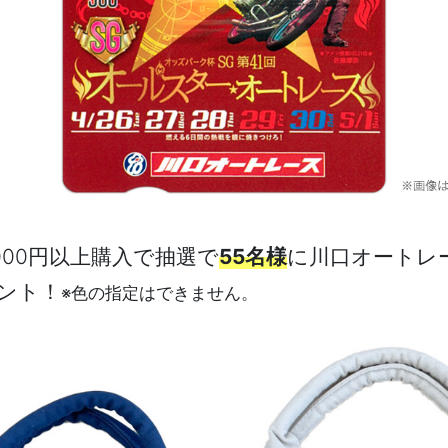
000円以上購入で抽選で
55名様
に川口オートレ
ント！
※色の指定はできません。